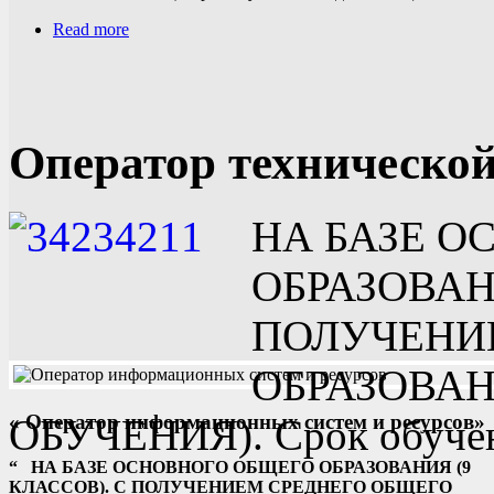
Read more
Оператор техническо
НА БАЗЕ О
ОБРАЗОВАНИ
ПОЛУЧЕНИ
ОБРАЗОВА
« Оператор информационных систем и ресурсов»
ОБУЧЕНИЯ). Срок обучени
“
НА БАЗЕ ОСНОВНОГО ОБЩЕГО ОБРАЗОВАНИЯ (9
КЛАССОВ). С ПОЛУЧЕНИЕМ СРЕДНЕГО ОБЩЕГО