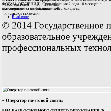
ФОРМА ОБУЧЕНИЯ). Срок обучения 2 года 10 месяцев с
работодателей и практик,
присвоением квалификации: повар-кондитер.
мастер-классы от работодателей
и ярмарки вакансий.
Read more
© 2014 Государственное 
образовательное учрежде
профессиональных технол
« Оператор почтовой связи»
“
НА БАЗЕ ОСНОВНОГО ОБЩЕГО ОБРАЗОВАНИЯ (9