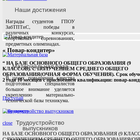
Наши достижения
Награды студентов ГПОУ
ЗабТПТиС, победы в
различных конкурсах,
спортивных соревнованиях,
предметных олимпиадах.
« Повар-кондитер»
“
НА БАЗЕ ОСНОВНОГО ОБЩЕГО ОБРАЗОВАНИЯ (9
Материальная база
КЛАССОВ). С ПОЛУЧЕНИЕМ СРЕДНЕГО ОБЩЕГО
ОБРАЗОВАНИЯ(ОЧНАЯ ФОРМА ОБУЧЕНИЯ). Срок обуч
В целях повышения качества
2 года 10 месяцев с присвоением квалификации: повар-конд
подготовки специалистов
большое внимание уделяется
укреплению материально-
Поступай
технической базы техникума.
Повар-кондитер
Трудоустройство
close
выпускников
НА БАЗЕ ОСНОВНОГО ОБЩЕГО ОБРАЗОВАНИЯ (9 КЛАСС
С ПОЛУЧЕНИЕМ СРЕДНЕГО ОБЩЕГО ОБРАЗОВАНИЯ(О
Электронная биржа труда, база