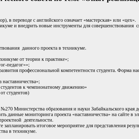
), в переводе с английского означает «мастерская» или «цех».
хникуме и внедрить новые инструменты для совершенствования 
твования данного проекта в техникуме.
хникуме от теории к практике»;
ог-педагог»»;
азвития профессиональной компетентности студента. Форма нас
а наставничества»;
е студентов к чемпионатному движению»
от студентов)
№270 Министерства образования и науки Забайкальского края до
ить данные мониторинга проекта «наставничества» на сайте в э
проектной деятельности.
е запланировать итоговое мероприятие для представления резул
тва в техникуме.