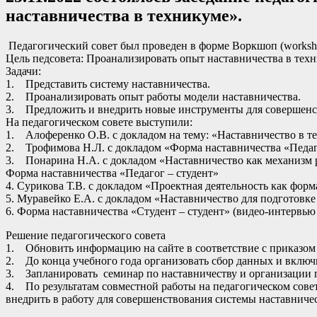
наставничества в техникуме».
Педагогический совет был проведен в форме Воркшоп (workshop
Цель педсовета: Проанализировать опыт наставничества в те
Задачи:
1. Представить систему наставничества.
2. Проанализировать опыт работы модели наставничества.
3. Предложить и внедрить новые инструменты для совершенс
На педагогическом совете выступили:
1. Алоференко О.В. с докладом на тему: «Наставничество в те
2. Трофимова Н.Л. с докладом «Форма наставничества «Педаг
3. Понарина Н.А. с докладом «Наставничество как механизм р
Форма наставничества «Педагог – студент»
4. Сурикова Т.В. с докладом «Проектная деятельность как форм
5. Муравейко Е.А. с докладом «Наставничество для подготовк
6. Форма наставничества «Студент – студент» (видео-интервью 
Решение педагогического совета
1. Обновить информацию на сайте в соответствие с приказом 
2. До конца учебного года организовать сбор данных и включ
3. Запланировать семинар по наставничеству и организации 
4. По результатам совместной работы на педагогическом совет
внедрить в работу для совершенствования системы наставничес