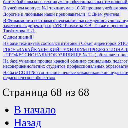
базе Забайкальского техникума профессиональных технологий 
В учебном корпусе №1 техникума в 10.30 прошла учебная эва
Дорогие и любимые наши преподаватели! С Днём учителя!
В Филармонии состоялась церемония награждения лучших пед
заместитель директора пр УВР Рюмкина Е.В. Также в церемон
Трофимова Н.Л.
С днем знаний!
На базе техникума состоялся итоговый Совет директоров УПО
ГПОУ «ЗАБАЙКАЛЬСКИЙ ТЕХНИКУМ ПРОФЕССИОНАЛЬ
«ПРОФЕССИОНАЛЬНОЕ УЧИЛИЩЕ № 12») объявляет прием на 
На базе училища прошел краевой семинар социальных педаго
несовершеннолетних студентов профессиональных образоват
На базе СОШ №5 состоялись первые макаренковские педагогич
педагогическое общество»
Страница 68 из 68
В начало
Назад