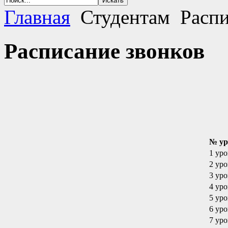
Главная
Студентам
Распи
Расписание звонков
№ ур
1 уро
2 уро
3 уро
4 уро
5 уро
6 уро
7 уро