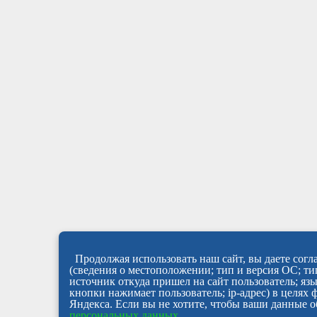
Продолжая использовать наш сайт, вы даете согла
(сведения о местоположении; тип и версия ОС; тип
источник откуда пришел на сайт пользователь; яз
кнопки нажимает пользователь; ip-адрес) в целях
Яндекса. Если вы не хотите, чтобы ваши данные о
персональных данных