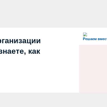
рганизации
Решаем вмес
наете, как