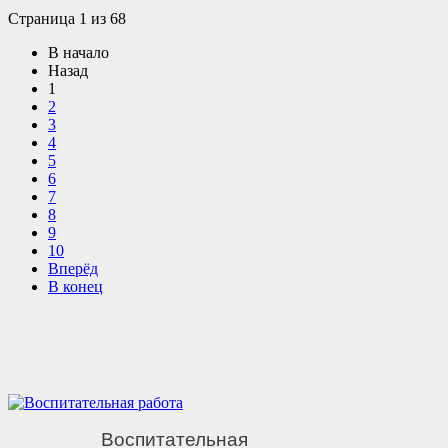
Страница 1 из 68
В начало
Назад
1
2
3
4
5
6
7
8
9
10
Вперёд
В конец
Воспитательная