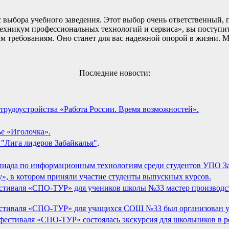
 выбора учебного заведения. Этот выбор очень ответственный,
ехникум профессиональных технологий и сервиса», вы поступите
м требованиям. Оно станет для вас надежной опорой в жизни. М
Последние новости:
 трудоустройства «Работа России. Время возможностей».
е «Иголочка».
"Лига лидеров Забайкалья",
пиада по информационным технологиям среди студентов УПО За
», в котором приняли участие студенты выпускных курсов.
естиваля «СПО-ТУР» для учеников школы №33 мастер производ
естиваля «СПО-ТУР» для учащихся СОШ №33 был организован ув
естиваля «СПО-ТУР» состоялась экскурсия для школьников в рес