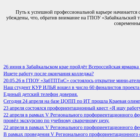
Путь к успешной профессиональной карьере начинается с
убеждены, что, обратив внимание на ГПОУ «Забайкальский т
современны
26 июня в Забайкальском крае пройдёт Всероссийская ярмарка
Ищете работу после окончания колледжа?
20.05.26 в ГПОУ «ЗабТПТиС» состоялось открытие мини-атель
Наш студент КУР ИЛЬЯ вошел в число 60 финалистов проекта 
Единый детский телефон доверия.
Сегодня 24 апреля на базе ЦОПП по ИТ прошла Краевая олим
23 апреля состоялся профориентационный квест «Я ищу работу
22 апреля в рамках V Регионального профориентационного ф
провёл экскурсию по учебному сварочному цеху.
22 апреля в рамках V Регионального профориентационного ф
В рамках проведения V Регионального профориентационного ф