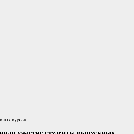
скных курсов.
иняли участие студенты выпускных