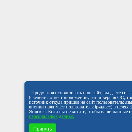
Продолжая использовать наш сайт, вы даете согла
(сведения о местоположении; тип и версия ОС; тип
источник откуда пришел на сайт пользователь; яз
кнопки нажимает пользователь; ip-адрес) в целях
Яндекса. Если вы не хотите, чтобы ваши данные о
персональных данных
Принять