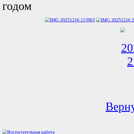
годом
Верну